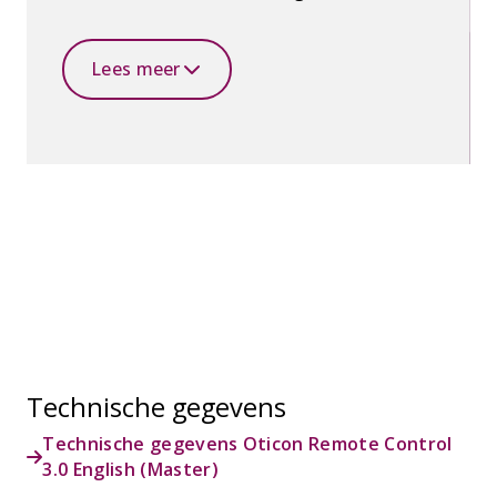
tegelijkertijd door de afstandsbediening met
een visuele indicatie bevestigd en de
gebruiker hoort en voelt een discrete klik.
Lees meer
Technische gegevens
Technische gegevens Oticon Remote Control
3.0 English (Master)