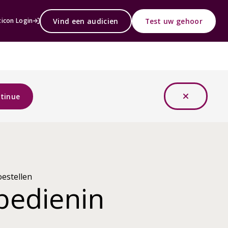
Vind een audicien
Test uw gehoor
icon Login
tinue
oestellen
bedienin