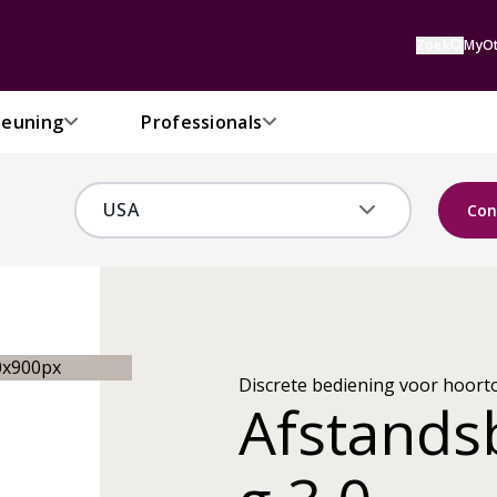
Zoek
MyOt
euning
Professionals
Con
Discrete bediening voor hoort
Afstands