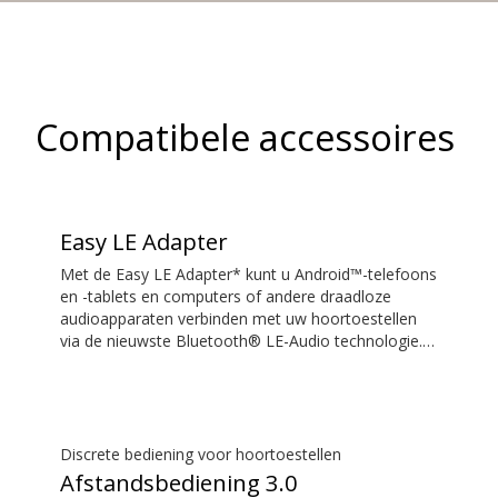
Compatibele accessoires
Easy LE Adapter
Met de Easy LE Adapter* kunt u Android™-telefoons
en -tablets en computers of andere draadloze
audioapparaten verbinden met uw hoortoestellen
via de nieuwste Bluetooth® LE-Audio technologie.
Hiermee kunt u audio streamen, zoals muziek of
podcasts, en handsfree telefoon- en
videogesprekken voeren met geluid van hoge
kwaliteit. Uw hoortoestellen of andere draadloze
audioapparaten moeten LE Audio ondersteunen om
Discrete bediening voor hoortoestellen
te kunnen werken met de Easy LE Adapter. De
Afstandsbediening 3.0
meeste telefoons en tablets met een 3,5 mm mini-