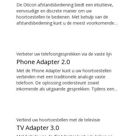
De Oticon afstandsbediening biedt een intuïtieve,
jack aansluiting, werken niet met de adapter, omdat
eenvoudige en discrete manier om uw
veel fabrikanten ervoor kiezen om de audio via de
hoortoestellen te bedienen. Met behulp van de
mini-jack aansluiting te laten lopen in plaats van via
afstandsbediening kunt u de meest voorkomende
USB-C. *De Easy LE Adapter wordt geproduceerd
dagelijkse aanpassingen uitvoeren zonder de
door Minami Acoustics Limited.
aandacht te vestigen op uw hoortoestellen.
Verbeter uw telefoongesprekken via de vaste lijn
Phone Adapter 2.0
Met de Phone Adapter kunt u uw hoortoestellen
verbinden met een traditionele analoge vaste
telefoon. De oplossing ondersteunt zowel
inkomende als uitgaande gesprekken. Tijdens een
gesprek worden uw hoortoestellen een headset en
wordt ConnectClip of Streamer Pro gebruikt als een
microfoon. Samen maken ze gemakkelijk handsfree
bellen via een vaste lijn mogelijk.
Verbind uw hoortoestellen met de televisie
TV Adapter 3.0