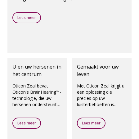
meerdere keren kunt opladen, zelfs zonder
stopcontact.
Lees meer
U en uw hersenen in
Gemaakt voor uw
het centrum
leven
Oticon Zeal bevat
Met Oticon Zeal krijgt u
Oticon's BrainHearing™-
een oplossing die
technologie, die uw
precies op uw
hersenen ondersteunt
luisterbehoeften is
door u de geluiden terug
afgestemd. En met de
te geven die er toe
mogelijkheid van de
doen, zodat u geluiden
aanpassing op dezelfde
Lees meer
Lees meer
beter kunt verstaan en u
dag kunt u nog dezelfde
zich kunt concentreren
dag naar huis met een