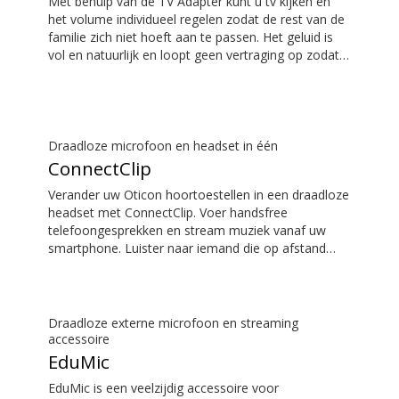
Met behulp van de TV Adapter kunt u tv kijken en
het volume individueel regelen zodat de rest van de
familie zich niet hoeft aan te passen. Het geluid is
vol en natuurlijk en loopt geen vertraging op zodat
het geluid perfect overeenkomt met wat u op het
televisiescherm ziet.
Draadloze microfoon en headset in één
ConnectClip
Verander uw Oticon hoortoestellen in een draadloze
headset met ConnectClip. Voer handsfree
telefoongesprekken en stream muziek vanaf uw
smartphone. Luister naar iemand die op afstand
spreekt door gebruik te maken van de externe
microfoon. U kunt ConnectClip zelfs gebruiken als
een discrete afstandsbediening voor uw
hoortoestellen.
Draadloze externe microfoon en streaming
accessoire
EduMic
EduMic is een veelzijdig accessoire voor