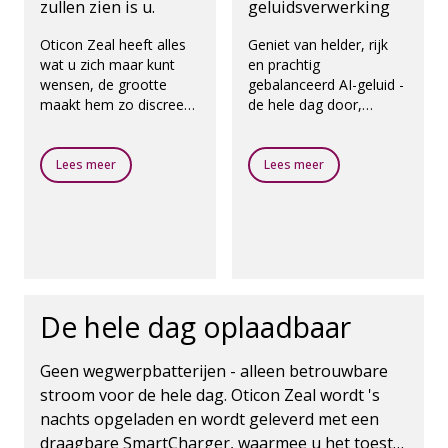
zullen zien is u.
geluidsverwerking
Oticon Zeal heeft alles
Geniet van helder, rijk
wat u zich maar kunt
en prachtig
wensen, de grootte
gebalanceerd AI-geluid -
maakt hem zo discreet
de hele dag door,
is dat niemand merkt
overal. Oticon Zeal past
dat u hem draagt. Ze
zich naadloos aan uw
zullen alleen merken dat
behoeften aan, zodat u
Lees meer
Lees meer
u weer meer uzelf bent.
zich in elke situatie
zeker voelt.
De hele dag oplaadbaar
Geen wegwerpbatterijen - alleen betrouwbare
stroom voor de hele dag. Oticon Zeal wordt 's
nachts opgeladen en wordt geleverd met een
draagbare SmartCharger, waarmee u het toestel