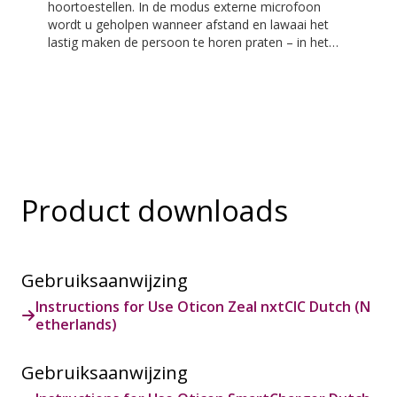
hoortoestellen. In de modus externe microfoon
wordt u geholpen wanneer afstand en lawaai het
lastig maken de persoon te horen praten – in het
klaslokaal, in werksituaties, tijdens het sporten en
nog veel meer. EduMic kan ook via een standaard
3,5 mm hoofdtelefoonkabel op apparaten worden
aangesloten om geluid draadloos naar
hoortoestellen van Oticon met Bluetooth te
streamen. Hij vangt ook geluid op van openbare
ringleidingsystemen.
Product downloads
Gebruiksaanwijzing
Instructions for Use Oticon Zeal nxtCIC Dutch (N
etherlands)
Gebruiksaanwijzing