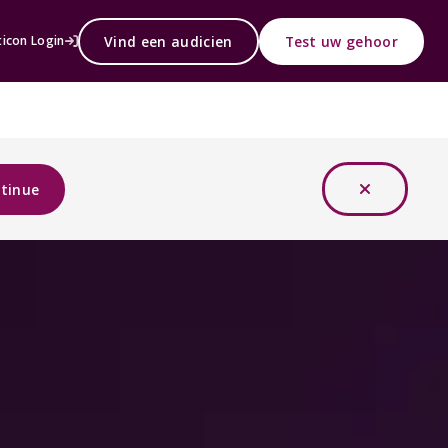
Vind een audicien
Test uw gehoor
icon Login
tinue