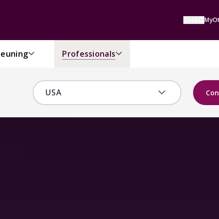
Zoek
MyOt
euning
Professionals
Con