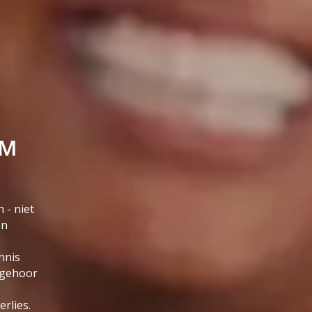
g™
 - niet
en
nnis
 gehoor
rlies.